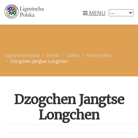
MENU
Ligmincha Polska
Events
Online
Kursy online
Dzogchen Jangtse Longchen
Dzogchen Jangtse
Longchen