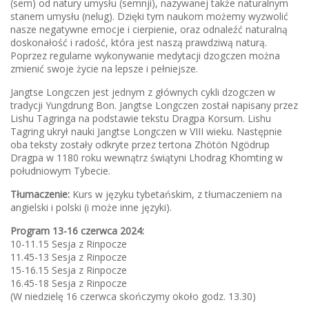
(sem) od natury umysłu (semnji), nazywanej także naturalnym
stanem umysłu (nelug). Dzięki tym naukom możemy wyzwolić
nasze negatywne emocje i cierpienie, oraz odnaleźć naturalną
doskonałość i radość, która jest naszą prawdziwą naturą.
Poprzez regularne wykonywanie medytacji dzogczen można
zmienić swoje życie na lepsze i pełniejsze.
Jangtse Longczen jest jednym z głównych cykli dzogczen w
tradycji Yungdrung Bon. Jangtse Longczen został napisany przez
Lishu Tagringa na podstawie tekstu Dragpa Korsum. Lishu
Tagring ukrył nauki Jangtse Longczen w VIII wieku. Następnie
oba teksty zostały odkryte przez tertona Zhötön Ngödrup
Dragpa w 1180 roku wewnątrz świątyni Lhodrag Khomting w
południowym Tybecie.
Tłumaczenie:
Kurs w języku tybetańskim, z tłumaczeniem na
angielski i polski (i może inne języki).
Program 13-16 czerwca 2024:
10-11.15 Sesja z Rinpocze
11.45-13 Sesja z Rinpocze
15-16.15 Sesja z Rinpocze
16.45-18 Sesja z Rinpocze
(W niedzielę 16 czerwca skończymy około godz. 13.30)