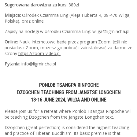
Sugerowana darowizna za kurs:
380zł
Miejsce:
Ośrodek Cziamma Ling (Aleja Huberta 4, 08-470 Wilga,
Polska), oraz online.
Zapisy na noclegi w ośrodku Cziamma Ling: wilga@ligmincha.pl
Online:
Nauki internetowe będę przez program Zoom. Jeśli nie
posiadasz Zoom, możesz go pobrać i zainstalować za darmo ze
strony
https://zoom-video.pl
Pytania:
info@ligmincha.pl
PONLOB TSANGPA RINPOCHE
DZOGCHEN TEACHINGS FROM JANGTSE LONGCHEN
13-16 JUNE 2024, WILGA AND ONLINE
Please join us for a retreat where Ponlob Tsangpa Rinpoche will
be teaching Dzogchen from the Jangste Longchen text.
Dzogchen (great perfection) is considered the highest teaching
and practice of Tibetan Buddhism. Its basic premise is that