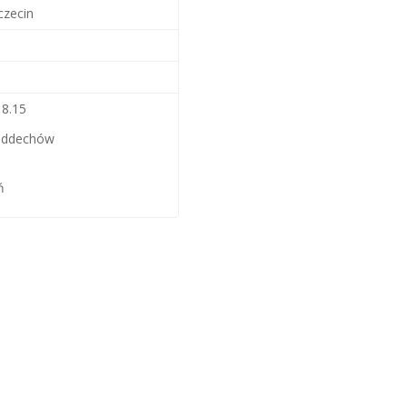
czecin
18.15
 oddechów
ń