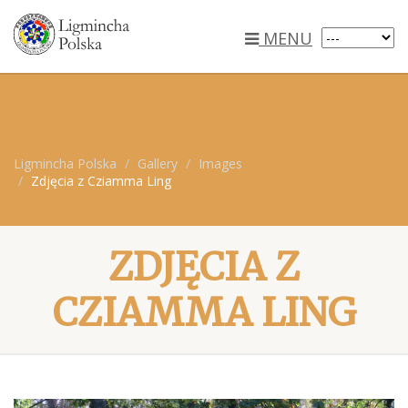
MENU
Ligmincha Polska
Gallery
Images
Zdjęcia z Cziamma Ling
ZDJĘCIA Z
CZIAMMA LING