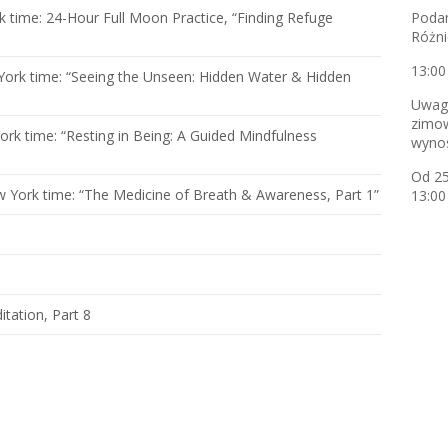
 time: 24-Hour Full Moon Practice, “Finding Refuge
Podan
Różni
13:00
York time: “Seeing the Unseen: Hidden Water & Hidden
Uwaga
zimow
rk time: “Resting in Being: A Guided Mindfulness
wynos
Od 25
 York time: “The Medicine of Breath & Awareness, Part 1”
13:00
tation, Part 8