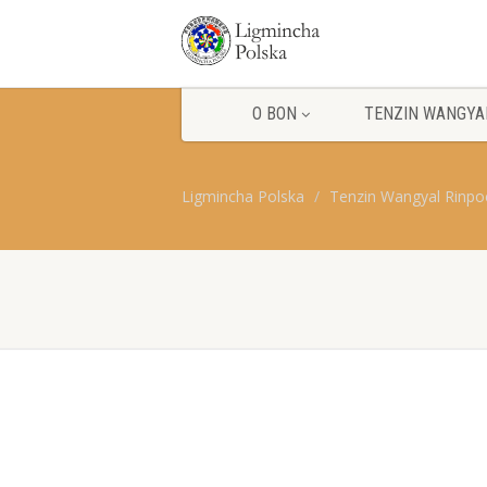
O BON
TENZIN WANGYA
Ligmincha Polska
Tenzin Wangyal Rinpo