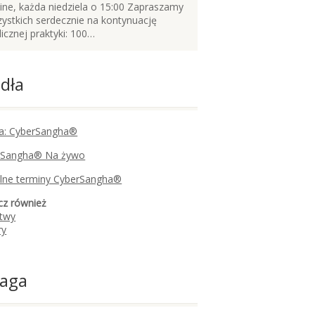
ine, każda niedziela o 15:00 Zapraszamy
ystkich serdecznie na kontynuację
licznej praktyki: 100…
dła
a: CyberSangha®
rSangha® Na żywo
lne terminy CyberSangha®
cz również
itwy
ry
aga