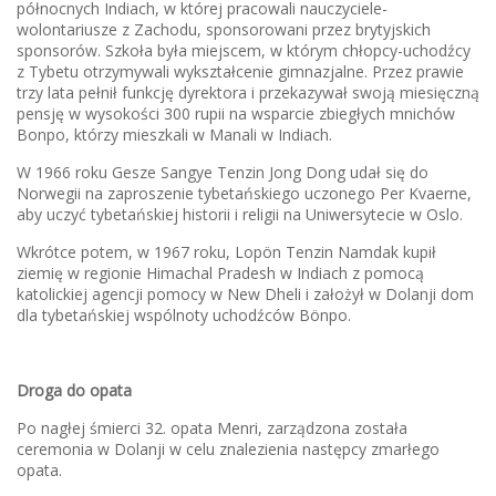
północnych Indiach, w której pracowali nauczyciele-
wolontariusze z Zachodu, sponsorowani przez brytyjskich
sponsorów. Szkoła była miejscem, w którym chłopcy-uchodźcy
z Tybetu otrzymywali wykształcenie gimnazjalne. Przez prawie
trzy lata pełnił funkcję dyrektora i przekazywał swoją miesięczną
pensję w wysokości 300 rupii na wsparcie zbiegłych mnichów
Bonpo, którzy mieszkali w Manali w Indiach.
W 1966 roku Gesze Sangye Tenzin Jong Dong udał się do
Norwegii na zaproszenie tybetańskiego uczonego Per Kvaerne,
aby uczyć tybetańskiej historii i religii na Uniwersytecie w Oslo.
Wkrótce potem, w 1967 roku, Lopön Tenzin Namdak kupił
ziemię w regionie Himachal Pradesh w Indiach z pomocą
katolickiej agencji pomocy w New Dheli i założył w Dolanji dom
dla tybetańskiej wspólnoty uchodźców Bönpo.
Droga do opata
Po nagłej śmierci 32. opata Menri, zarządzona została
ceremonia w Dolanji w celu znalezienia następcy zmarłego
opata.