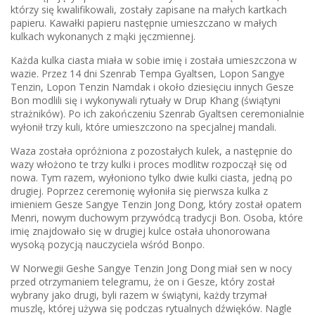
którzy się kwalifikowali, zostały zapisane na małych kartkach
papieru. Kawałki papieru następnie umieszczano w małych
kulkach wykonanych z mąki jęczmiennej.
Każda kulka ciasta miała w sobie imię i została umieszczona w
wazie. Przez 14 dni Szenrab Tempa Gyaltsen, Lopon Sangye
Tenzin, Lopon Tenzin Namdak i około dziesięciu innych Gesze
Bon modlili się i wykonywali rytuały w Drup Khang (świątyni
strażników). Po ich zakończeniu Szenrab Gyaltsen ceremonialnie
wyłonił trzy kuli, które umieszczono na specjalnej mandali.
Waza została opróżniona z pozostałych kulek, a następnie do
wazy włożono te trzy kulki i proces modlitw rozpoczął się od
nowa. Tym razem, wyłoniono tylko dwie kulki ciasta, jedną po
drugiej. Poprzez ceremonię wyłoniła się pierwsza kulka z
imieniem Gesze Sangye Tenzin Jong Dong, który został opatem
Menri, nowym duchowym przywódcą tradycji Bon. Osoba, które
imię znajdowało się w drugiej kulce ostała uhonorowana
wysoką pozycją nauczyciela wśród Bonpo.
W Norwegii Geshe Sangye Tenzin Jong Dong miał sen w nocy
przed otrzymaniem telegramu, że on i Gesze, który został
wybrany jako drugi, byli razem w świątyni, każdy trzymał
muszlę, której używa się podczas rytualnych dźwięków. Nagle