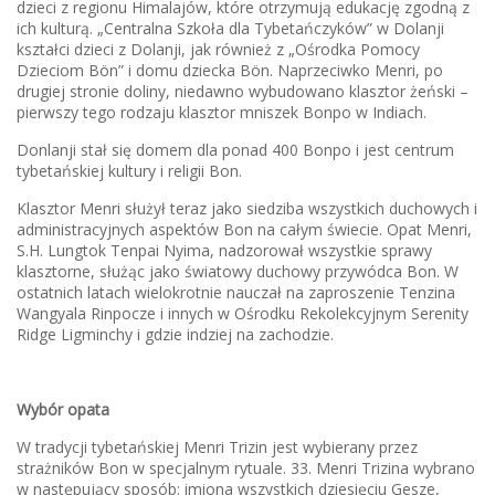
dzieci z regionu Himalajów, które otrzymują edukację zgodną z
ich kulturą. „Centralna Szkoła dla Tybetańczyków” w Dolanji
kształci dzieci z Dolanji, jak również z „Ośrodka Pomocy
Dzieciom Bön” i domu dziecka Bön. Naprzeciwko Menri, po
drugiej stronie doliny, niedawno wybudowano klasztor żeński –
pierwszy tego rodzaju klasztor mniszek Bonpo w Indiach.
Donlanji stał się domem dla ponad 400 Bonpo i jest centrum
tybetańskiej kultury i religii Bon.
Klasztor Menri służył teraz jako siedziba wszystkich duchowych i
administracyjnych aspektów Bon na całym świecie. Opat Menri,
S.H. Lungtok Tenpai Nyima, nadzorował wszystkie sprawy
klasztorne, służąc jako światowy duchowy przywódca Bon. W
ostatnich latach wielokrotnie nauczał na zaproszenie Tenzina
Wangyala Rinpocze i innych w Ośrodku Rekolekcyjnym Serenity
Ridge Ligminchy i gdzie indziej na zachodzie.
Wybór opata
W tradycji tybetańskiej Menri Trizin jest wybierany przez
strażników Bon w specjalnym rytuale. 33. Menri Trizina wybrano
w następujący sposób: imiona wszystkich dziesięciu Gesze,