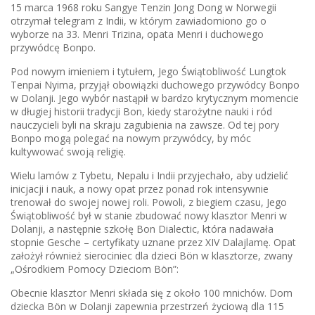
15 marca 1968 roku Sangye Tenzin Jong Dong w Norwegii
otrzymał telegram z Indii, w którym zawiadomiono go o
wyborze na 33. Menri Trizina, opata Menri i duchowego
przywódcę Bonpo.
Pod nowym imieniem i tytułem, Jego Świątobliwość Lungtok
Tenpai Nyima, przyjął obowiązki duchowego przywódcy Bonpo
w Dolanji. Jego wybór nastąpił w bardzo krytycznym momencie
w długiej historii tradycji Bon, kiedy starożytne nauki i ród
nauczycieli byli na skraju zagubienia na zawsze. Od tej pory
Bonpo mogą polegać na nowym przywódcy, by móc
kultywować swoją religię.
Wielu lamów z Tybetu, Nepalu i Indii przyjechało, aby udzielić
inicjacji i nauk, a nowy opat przez ponad rok intensywnie
trenował do swojej nowej roli. Powoli, z biegiem czasu, Jego
Świątobliwość był w stanie zbudować nowy klasztor Menri w
Dolanji, a następnie szkołę Bon Dialectic, która nadawała
stopnie Gesche – certyfikaty uznane przez XIV Dalajlamę. Opat
założył również sierociniec dla dzieci Bön w klasztorze, zwany
„Ośrodkiem Pomocy Dzieciom Bön”:
Obecnie klasztor Menri składa się z około 100 mnichów. Dom
dziecka Bön w Dolanji zapewnia przestrzeń życiową dla 115