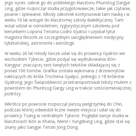
jego ojciec zabrał go do pobliskiego klasztoru Phunstog Dargye
Ling, gdzie rozpoczął studia przygotowawcze, takie jak czytanie,
pisanie i śpiewanie. Młody zakonnik kontynuował tam naukę i w
wieku 16 lat wstąpił do klasztornej szkoły dialektycznej. Tam
wziął udział w ośmioletnim, rygorystycznym szkoleniu pod
kierunkiem Lopona Tenzina Lodro Gyatso i uzyskał tytuł
magistra filozofii ze szczególnym uwzględnieniem medycyny
tybetańskiej, astronomii i astrologii.
W wieku 26 lat młody Gesze udał się do prowincji Gyalron we
wschodnim Tybecie, gdzie podjął się wydrukowania Bön-
Kangyur: znaczącej serii świętych tekstów składającej się z
ponad 100 tomów. Grafika została wykonana z drzeworytów
należących do króla Trochena Gyalpo, jednego z 18 królestw
Gyalrong. Jego Świątobliwość przetransportował teksty mułem z
powrotem do Phuntsog Gargy Ling w trakcie sześciomiesięcznej
podróży.
Wkrótce po powrocie rozpoczął pieszą pielgrzymkę do Chin,
podczas której odwiedził liczne święte miejsca i udał się do
prowincji Tsang w centralnym Tybecie. Pogłębił swoje studia w
klasztorach Bön w Khana, Menri i Yungdrung Ling, gdzie stał się
znany jako Sangye Tenzin Jong Dong.