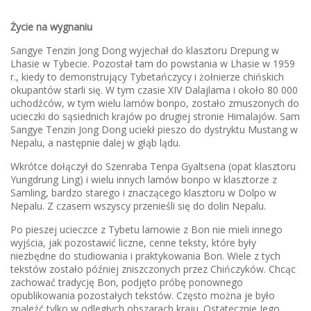
Życie na wygnaniu
Sangye Tenzin Jong Dong wyjechał do klasztoru Drepung w
Lhasie w Tybecie. Pozostał tam do powstania w Lhasie w 1959
r., kiedy to demonstrujący Tybetańczycy i żołnierze chińskich
okupantów starli się. W tym czasie XIV Dalajlama i około 80 000
uchodźców, w tym wielu lamów bonpo, zostało zmuszonych do
ucieczki do sąsiednich krajów po drugiej stronie Himalajów. Sam
Sangye Tenzin Jong Dong uciekł pieszo do dystryktu Mustang w
Nepalu, a następnie dalej w głąb lądu.
Wkrótce dołączył do Szenraba Tenpa Gyaltsena (opat klasztoru
Yungdrung Ling) i wielu innych lamów bonpo w klasztorze z
Samling, bardzo starego i znaczącego klasztoru w Dolpo w
Nepalu. Z czasem wszyscy przenieśli się do dolin Nepalu.
Po pieszej ucieczce z Tybetu lamowie z Bon nie mieli innego
wyjścia, jak pozostawić liczne, cenne teksty, które były
niezbędne do studiowania i praktykowania Bon. Wiele z tych
tekstów zostało później zniszczonych przez Chińczyków. Chcąc
zachować tradycję Bon, podjęto próbę ponownego
opublikowania pozostałych tekstów. Często można je było
znaleźć tylko w odległych obszarach kraju. Ostatecznie Jego