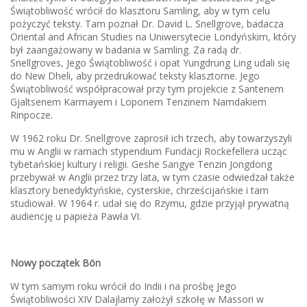
Świątobliwość wrócił do klasztoru Samling, aby w tym celu
pożyczyć teksty. Tam poznał Dr. David L. Snellgrove, badacza
Oriental and African Studies na Uniwersytecie Londyńskim, który
był zaangażowany w badania w Samling. Za radą dr.
Snellgroves, Jego Świątobliwość i opat Yungdrung Ling udali się
do New Dheli, aby przedrukować teksty klasztorne. Jego
Świątobliwość współpracował przy tym projekcie z Santenem
Gjaltsenem Karmayem i Loponem Tenzinem Namdakiem
Rinpocze.
W 1962 roku Dr. Snellgrove zaprosił ich trzech, aby towarzyszyli
mu w Anglii w ramach stypendium Fundacji Rockefellera ucząc
tybetańskiej kultury i religii. Geshe Sangye Tenzin Jongdong
przebywał w Anglii przez trzy lata, w tym czasie odwiedzał także
klasztory benedyktyńskie, cysterskie, chrześcijańskie i tam
studiował. W 1964 r. udał się do Rzymu, gdzie przyjął prywatną
audiencję u papieża Pawła VI.
Nowy początek Bön
W tym samym roku wrócił do Indii i na prośbę Jego
Świątobliwości XIV Dalajlamy założył szkołę w Massori w