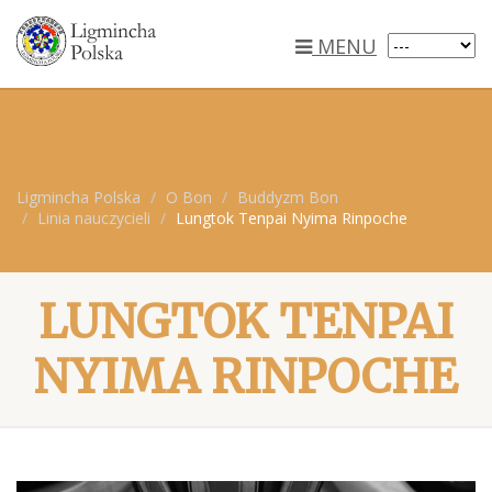
MENU
Ligmincha Polska
O Bon
Buddyzm Bon
Linia nauczycieli
Lungtok Tenpai Nyima Rinpoche
LUNGTOK TENPAI
NYIMA RINPOCHE