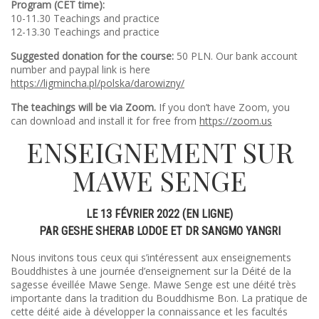
Program (CET time):
10-11.30 Teachings and practice
12-13.30 Teachings and practice
Suggested donation for the course:
50 PLN. Our bank account
number and paypal link is here
https://ligmincha.pl/polska/darowizny/
The teachings will be via Zoom.
If you don’t have Zoom, you
can download and install it for free from
https://zoom.us
ENSEIGNEMENT SUR
MAWE SENGE
LE 13 FÉVRIER 2022 (EN LIGNE)
PAR GESHE SHERAB LODOE ET DR SANGMO YANGRI
Nous invitons tous ceux qui s’intéressent aux enseignements
Bouddhistes à une journée d’enseignement sur la Déité de la
sagesse éveillée Mawe Senge. Mawe Senge est une déité très
importante dans la tradition du Bouddhisme Bon. La pratique de
cette déité aide à développer la connaissance et les facultés