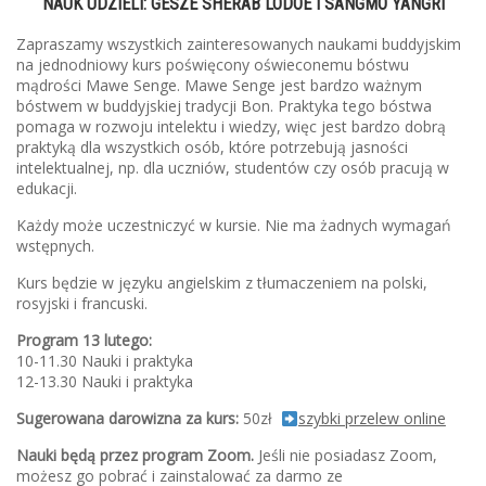
NAUK UDZIELI: GESZE SHERAB LODOE I SANGMO YANGRI
Zapraszamy wszystkich zainteresowanych naukami buddyjskim
na jednodniowy kurs poświęcony oświeconemu bóstwu
mądrości Mawe Senge. Mawe Senge jest bardzo ważnym
bóstwem w buddyjskiej tradycji Bon. Praktyka tego bóstwa
pomaga w rozwoju intelektu i wiedzy, więc jest bardzo dobrą
praktyką dla wszystkich osób, które potrzebują jasności
intelektualnej, np. dla uczniów, studentów czy osób pracują w
edukacji.
Każdy może uczestniczyć w kursie. Nie ma żadnych wymagań
wstępnych.
Kurs będzie w języku angielskim z tłumaczeniem na polski,
rosyjski i francuski.
Program 13 lutego:
10-11.30 Nauki i praktyka
12-13.30 Nauki i praktyka
Sugerowana darowizna za kurs:
50zł
szybki przelew online
Nauki będą przez program Zoom.
Jeśli nie posiadasz Zoom,
możesz go pobrać i zainstalować za darmo ze