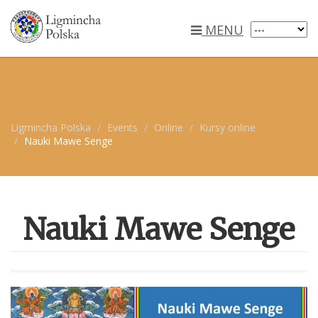
MENU
Ligmincha Polska
Events
Online
Kursy online
Nauki Mawe Senge
Nauki Mawe Senge