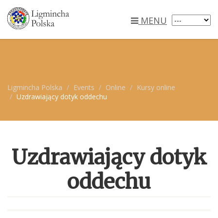
MENU
Ligmincha Polska
Events
Online
Kursy online
Uzdrawiający dotyk oddechu
Uzdrawiający dotyk
oddechu