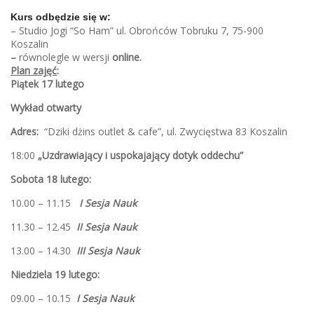
Kurs odbędzie się w:
– Studio Jogi “So Ham” ul. Obrońców Tobruku 7, 75-900
Koszalin
–
równolegle w wersji
online.
Plan zajęć
:
Piątek 17 lutego
Wykład otwarty
Adres:
“Dziki dżins outlet & cafe”, ul. Zwycięstwa 83 Koszalin
18:00
„Uzdrawiający i uspokajający dotyk oddechu”
Sobota 18 lutego:
10.00 – 11.15
I Sesja Nauk
11.30 – 12.45
II Sesja Nauk
13.00 – 14.30
III Sesja Nauk
Niedziela 19 lutego:
09.00 – 10.15
I Sesja Nauk