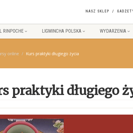
NASZ SKLEP
GADŻET
L RINPOCHE
LIGMINCHA POLSKA
WYDARZENIA
rsy online
Kurs praktyki długiego życia
s praktyki długiego ż