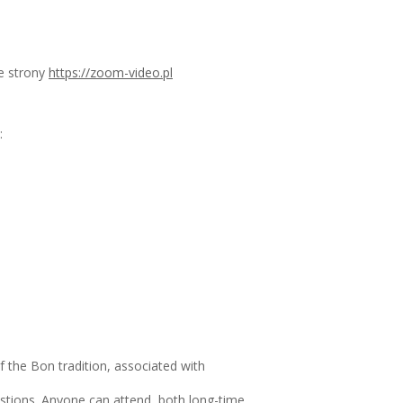
e strony
https://zoom-video.pl
:
f the Bon tradition, associated with
uestions. Anyone can attend, both long-time