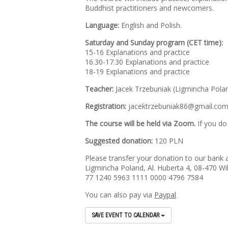
Buddhist practitioners and newcomers.
Language:
English and Polish.
Saturday and Sunday program (CET time):
15-16 Explanations and practice
16.30-17.30 Explanations and practice
18-19 Explanations and practice
Teacher:
Jacek Trzebuniak (Ligmincha Pola
Registration:
jacektrzebuniak86@gmail.co
The course will be held via Zoom.
If you do
Suggested donation:
120 PLN
Please transfer your donation to our bank a
Ligmincha Poland, Al. Huberta 4, 08-470 Wi
77 1240 5963 1111 0000 4796 7584
You can also pay via
Paypal
SAVE EVENT TO CALENDAR