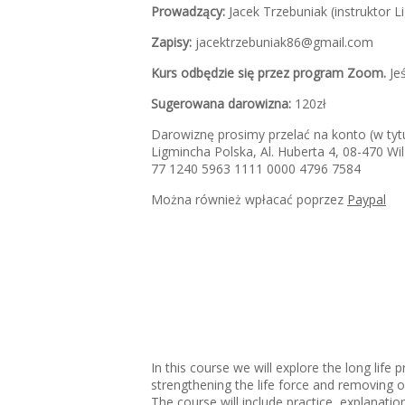
Prowadzący:
Jacek Trzebuniak (instruktor 
Zapisy:
jacektrzebuniak86@gmail.com
Kurs odbędzie się przez program Zoom.
Jeś
Sugerowana darowizna:
120zł
Darowiznę prosimy przelać na konto (w tytu
Ligmincha Polska, Al. Huberta 4, 08-470 Wi
77 1240 5963 1111 0000 4796 7584
Można również wpłacać poprzez
Paypal
In this course we will explore the long life
strengthening the life force and removing ob
The course will include practice, explanati