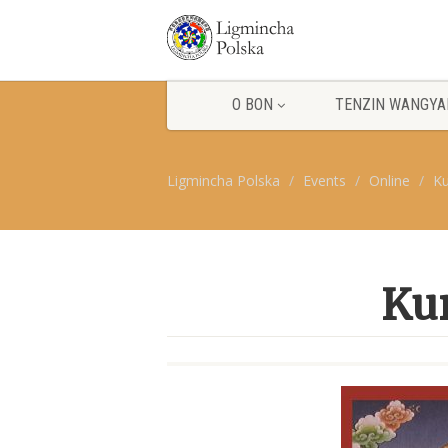
O BON
TENZIN WANGYA
Ligmincha Polska
Events
Online
Ku
Kur