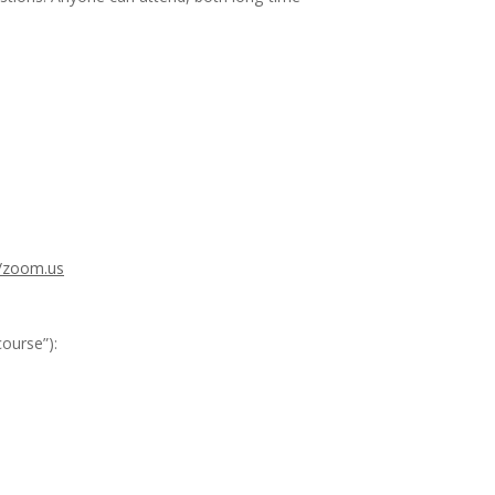
//zoom.us
ourse”):