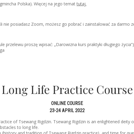
Ligmincha Polska). Więcej na jego temat
tutaj.
li nie posiadasz Zoom, możesz go pobrać i zainstalować za darmo z
le przelewu proszę wpisać: „Darowizna kurs praktyki długiego życia”)
lga
Long Life Practice Course
ONLINE COURSE
23-24 APRIL 2022
 practice of Tsewang Rigdzin. Tsewang Rigdzin is an enlightened deity o
stacles to long life.
on (history and tradition of Tsewang Rigdzin practice), and time for q