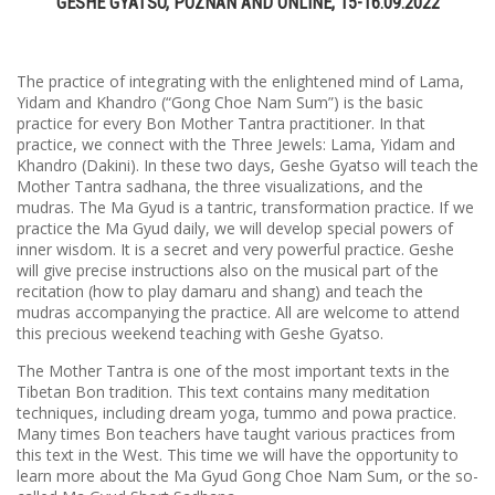
GESHE GYATSO, POZNAN AND ONLINE, 15-16.09.2022
The practice of integrating with the enlightened mind of Lama,
Yidam and Khandro (“Gong Choe Nam Sum”) is the basic
practice for every Bon Mother Tantra practitioner. In that
practice, we connect with the Three Jewels: Lama, Yidam and
Khandro (Dakini). In these two days, Geshe Gyatso will teach the
Mother Tantra sadhana, the three visualizations, and the
mudras. The Ma Gyud is a tantric, transformation practice. If we
practice the Ma Gyud daily, we will develop special powers of
inner wisdom. It is a secret and very powerful practice. Geshe
will give precise instructions also on the musical part of the
recitation (how to play damaru and shang) and teach the
mudras accompanying the practice. All are welcome to attend
this precious weekend teaching with Geshe Gyatso.
The Mother Tantra is one of the most important texts in the
Tibetan Bon tradition. This text contains many meditation
techniques, including dream yoga, tummo and powa practice.
Many times Bon teachers have taught various practices from
this text in the West. This time we will have the opportunity to
learn more about the Ma Gyud Gong Choe Nam Sum, or the so-