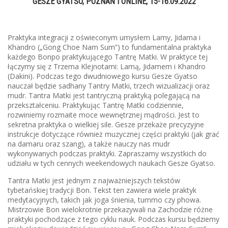
GESZE GYATSO, POZNAŃ I ONLINE, 15-16.09.2022
Praktyka integracji z oświeconym umysłem Lamy, Jidama i
Khandro („Gong Choe Nam Sum”) to fundamentalna praktyka
każdego Bonpo praktykującego Tantrę Matki. W praktyce tej
łączymy się z Trzema Klejnotami: Lamą, Jidamem i Khandro
(Dakini). Podczas tego dwudniowego kursu Gesze Gyatso
nauczał będzie sadhany Tantry Matki, trzech wizualizacji oraz
mudr. Tantra Matki jest tantryczną praktyką polegającą na
przekształceniu. Praktykując Tantrę Matki codziennie,
rozwiniemy rozmaite moce wewnętrznej mądrości. Jest to
sekretna praktyka o wielkiej sile. Gesze przekaże precyzyjne
instrukcje dotyczące również muzycznej części praktyki (jak grać
na damaru oraz szang), a także nauczy nas mudr
wykonywanych podczas praktyki. Zapraszamy wszystkich do
udziału w tych cennych weekendowych naukach Gesze Gyatso.
Tantra Matki jest jednym z najważniejszych tekstów
tybetańskiej tradycji Bon. Tekst ten zawiera wiele praktyk
medytacyjnych, takich jak joga śnienia, tummo czy phowa.
Mistrzowie Bon wielokrotnie przekazywali na Zachodzie różne
praktyki pochodzące z tego cyklu nauk. Podczas kursu będziemy