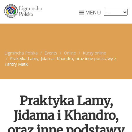
MENU
Ligmincha Polska
Events
Online
Kursy online
Praktyka Lamy, Jidama i Khandro, oraz inne podstawy z
Tantry Matki
Praktyka Lamy,
Jidama i Khandro,
oraz inne podstawy