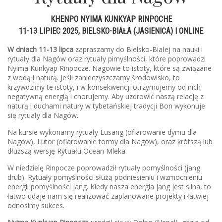
KHENPO NYIMA KUNKYAP RINPOCHE
11-13 LIPIEC 2025, BIELSKO-BIAŁA (JASIENICA) I ONLINE
W dniach 11-13 lipca
zapraszamy do Bielsko-Białej na nauki i
rytuały dla Nagów oraz rytuały pimyślności, które poprowadzi
Nyima Kunkyap Rinpocze. Nagowie to istoty, które są związane
z wodą i naturą. Jeśli zanieczyszczamy środowisko, to
krzywdzimy te istoty, i w konsekwencji otrzymujemy od nich
negatywną energią i chorujemy. Aby uzdrowić naszą relację z
naturą i duchami natury w tybetańskiej tradycji Bon wykonuje
się rytuały dla Nagów.
Na kursie wykonamy rytuały Lusang (ofiarowanie dymu dla
Nagów), Lutor (ofiarowanie tormy dla Nagów), oraz krótszą lub
dłuższą wersję Rytuału Ocean Mleka.
W niedzielę Rinpocze poprowadził rytuały pomyślności (jang
drub). Rytuały pomyślności służą podniesieniu i wzmocnieniu
energii pomyślności jang. Kiedy nasza energia jang jest silna, to
łatwo udaje nam się realizować zaplanowane projekty i łatwiej
odnosimy sukces.