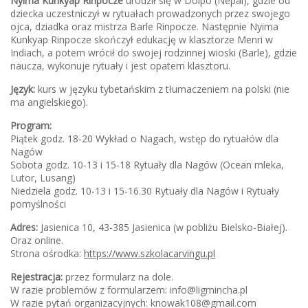
Nyima Kunkyap Rinpocze
urodził się w Dolpo (Nepal), gdzie od
dziecka uczestniczył w rytuałach prowadzonych przez swojego
ojca, dziadka oraz mistrza Barle Rinpocze. Następnie Nyima
Kunkyap Rinpocze skończył edukację w klasztorze Menri w
Indiach, a potem wrócił do swojej rodzinnej wioski (Barle), gdzie
naucza, wykonuje rytuały i jest opatem klasztoru.
Język:
kurs w języku tybetańskim z tłumaczeniem na polski (nie
ma angielskiego).
Program:
Piątek godz. 18-20 Wykład o Nagach, wstęp do rytuałów dla
Nagów
Sobota godz. 10-13 i 15-18 Rytuały dla Nagów (Ocean mleka,
Lutor, Lusang)
Niedziela godz. 10-13 i 15-16.30 Rytuały dla Nagów i Rytuały
pomyślności
Adres:
Jasienica 10, 43-385 Jasienica (w pobliżu Bielsko-Białej).
Oraz online.
Strona ośrodka:
https://www.szkolacarvingu.pl
Rejestracja:
przez formularz na dole.
W razie problemów z formularzem: info@ligmincha.pl
W razie pytań organizacyjnych: knowak108@gmail.com