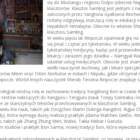
się do Mustangu i regionu Dolpo (obecnie Nep
klasztorów. Klasztor Samling jest jednym z n
założonych przez Yangtona Gyaltsena Rinchen
rodziny odgrywają znaczącą rolę w edukacji na
nepalskich Himalajów. Obecnie to właśnie Sh
klasztoru Samling.
W wieku pięciu lat Rinpocze opanował grę na
się pisać i czytać po tybetańsku. W wieku je
tybetańskiej medycyny, będąc pod przewodn
lekarzy i zarazem jego dziadka – Namgyal Wa
udzielał usług medycznych. Obecnie jest zna
wielki nauczyciel duchowy, jak i lekarz specja
orów Menri oraz Triten Norbutse w Indiach i Nepalu, gdzie otrzymał na
pocze. Wśród innych nauczycieli Sherab Tenzina Rinpocze znajduje 
odegrali istotną rolę w zachowaniu tradycji Yungdrung Bon w czasie 
le testów należących do Kangjuru i Tengjuru (nauk Tonpy Szenraba i 
ne ze starożytnych tekstów przechowywanych w klasztorze Samling.
ielu linii nauk, takich jak Dzogchen Martri Duknga Rangdrol, Rigpa C
dy), która wymaga dużej realizacji praktyki jidama Walchen Gekho. Rin
, takich jak Zhang Zhung Meri, Walse, Takla Mebar i Garuda.
 studiów i praktyki Bon Sarma, nowej tradycji Bon, która wywodzi si
widualnych odosobnieniach w klasztorze Samling, co sprawia, że ma 