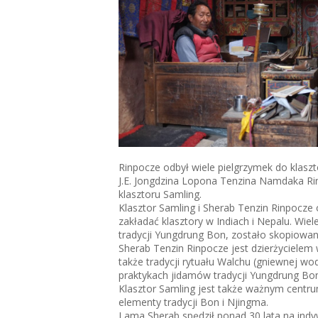
Rinpocze odbył wiele pielgrzymek do klaszt
J.E. Jongdzina Lopona Tenzina Namdaka Rin
klasztoru Samling.
Klasztor Samling i Sherab Tenzin Rinpocze 
zakładać klasztory w Indiach i Nepalu. Wie
tradycji Yungdrung Bon, zostało skopiowa
Sherab Tenzin Rinpocze jest dzierżycielem w
także tradycji rytuału Walchu (gniewnej wo
praktykach jidamów tradycji Yungdrung Bon
Klasztor Samling jest także ważnym centrum
elementy tradycji Bon i Njingma.
Lama Sherab spędził ponad 30 lata na indy