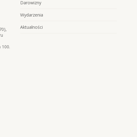
Darowizny
Wydarzenia
Aktualności
70),
ru
 100.