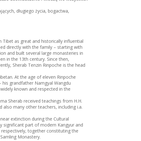
jących, długiego życia, bogactwa,
ibet as great and historically influential
directly with the family – starting with
on and built several large monasteries in
n in the 13th century. Since then,
rently, Sherab Tenzin Rinpoche is the head
Tibetan. At the age of eleven Rinpoche
s – his grandfather Namgyal Wangdu
s widely known and respected in the
Lama Sherab received teachings from H.H.
lso many other teachers, including i.a.
ear extinction during the Cultural
ry significant part of modern Kangyur and
espectively, together constituting the
t Samling Monastery.