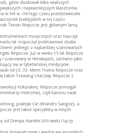
al), gdzie zbudowali kilka większych
ajwiększych i najważniejszych klasztorów
a w XIII w. Od tego czasu przedstawiciele
uczycieli buddyjskich w tej części
erab Tenzin Rinpocze jest głównym lamą
 instrumentach muzycznych oraz nauczył
denastu lat rozpoczął podstawowe studia
ictwem jednego z najbardziej szanowanych
ngdu Rinpocze. Już w wieku 15 lat Rinpocze
ny i szanowany w Himalajach, zarówno jako
lizujący się w tybetańskiej medycynie.
uki od J.Ś. 33. Menri Trizina Rinpocze oraz
się także Tsewang Lhacziap Rinpocze z
Rewolucji Kulturalnej. Rinpocze pomagał
komentarzy mistrzów), czyli kanonu nauk
hertong, praktyki Cie (Khandro Sangcie), a
pocze jest także specjalistą w innych
ę od Drenpa Namkhi (VIII wiek) i łączy
duże doświadczenie i wiedzę we wszystkich