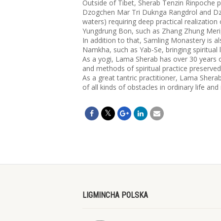
Outside of Tibet, Sherab Tenzin Rinpoche pe
Dzogchen Mar Tri Duknga Rangdrol and Dzog
waters) requiring deep practical realizati
Yungdrung Bon, such as Zhang Zhung Meri,
In addition to that, Samling Monastery is 
Namkha, such as Yab-Se, bringing spiritual
As a yogi, Lama Sherab has over 30 years of
and methods of spiritual practice preserve
As a great tantric practitioner, Lama Sherab 
of all kinds of obstacles in ordinary life and 
LIGMINCHA POLSKA