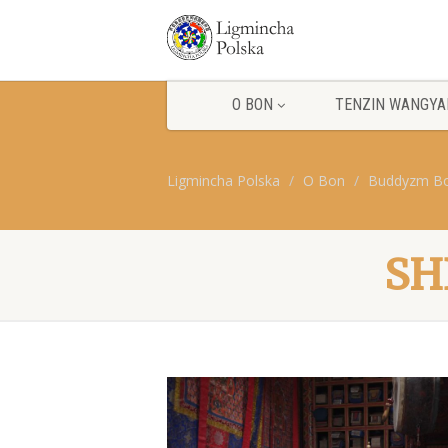
O BON
TENZIN WANGYA
Ligmincha Polska
O Bon
Buddyzm B
SH