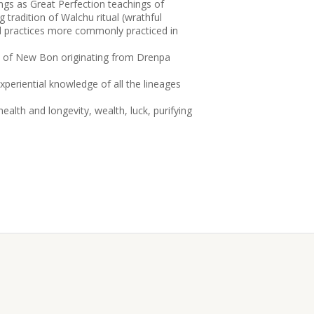
ings as Great Perfection teachings of
radition of Walchu ritual (wrathful
nd practices more commonly practiced in
on of New Bon originating from Drenpa
xperiential knowledge of all the lineages
ealth and longevity, wealth, luck, purifying