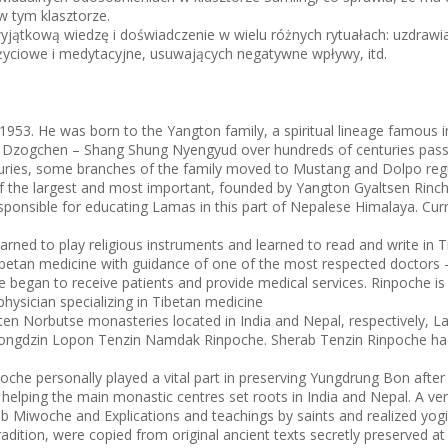
w tym klasztorze.
yjątkową wiedzę i doświadczenie w wielu różnych rytuałach: uzdrawia
życiowe i medytacyjne, usuwających negatywne wpływy, itd.
3. He was born to the Yangton family, a spiritual lineage famous in T
n Dzogchen – Shang Shung Nyengyud over hundreds of centuries passed 
enturies, some branches of the family moved to Mustang and Dolpo regi
 the largest and most important, founded by Yangton Gyaltsen Rinche
esponsible for educating Lamas in this part of Nepalese Himalaya. Cur
rned to play religious instruments and learned to read and write in 
 Tibetan medicine with guidance of one of the most respected doctor
e began to receive patients and provide medical services. Rinpoche i
physician specializing in Tibetan medicine
iten Norbutse monasteries located in India and Nepal, respectively, 
Yongdzin Lopon Tenzin Namdak Rinpoche. Sherab Tenzin Rinpoche had a
he personally played a vital part in preserving Yungdrung Bon after n
 helping the main monastic centres set roots in India and Nepal. A ve
Miwoche and Explications and teachings by saints and realized yogi r
radition, were copied from original ancient texts secretly preserved a