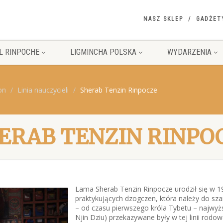
NASZ SKLEP
GADŻET
L RINPOCHE
LIGMINCHA POLSKA
WYDARZENIA
on
Linia nauczycieli
Sherab Tenzin Rinpocze
ERAB TENZIN RINPO
Lama Sherab Tenzin Rinpocze urodził się w 1
praktykujących dzogczen, która należy do sza
– od czasu pierwszego króla Tybetu – najwyż
Njin Dziu) przekazywane były w tej linii rodowe