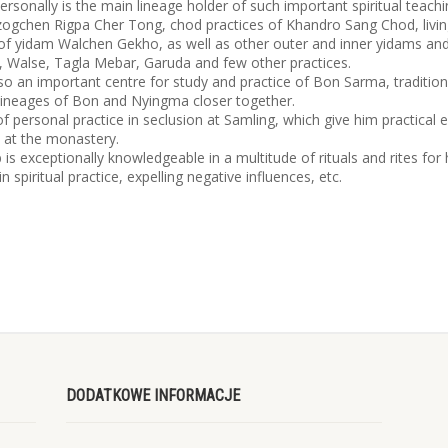
rsonally is the main lineage holder of such important spiritual teach
chen Rigpa Cher Tong, chod practices of Khandro Sang Chod, living t
on of yidam Walchen Gekho, as well as other outer and inner yidams a
 Walse, Tagla Mebar, Garuda and few other practices.
also an important centre for study and practice of Bon Sarma, traditi
 lineages of Bon and Nyingma closer together.
 personal practice in seclusion at Samling, which give him practical e
d at the monastery.
is exceptionally knowledgeable in a multitude of rituals and rites for h
in spiritual practice, expelling negative influences, etc.
DODATKOWE INFORMACJE