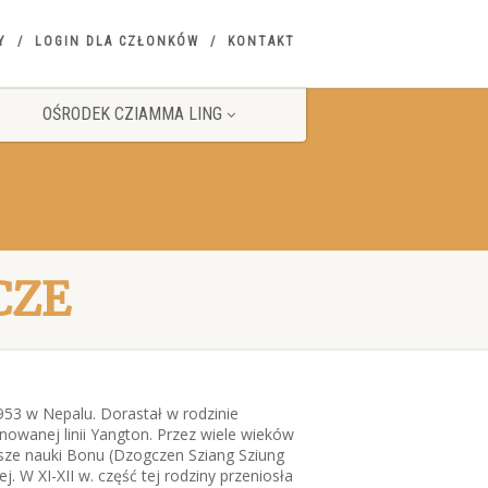
Y
LOGIN DLA CZŁONKÓW
KONTAKT
OŚRODEK CZIAMMA LING
CZE
953 w Nepalu. Dorastał w rodzinie
nowanej linii Yangton. Przez wiele wieków
sze nauki Bonu (Dzogczen Sziang Sziung
j. W XI-XII w. część tej rodziny przeniosła