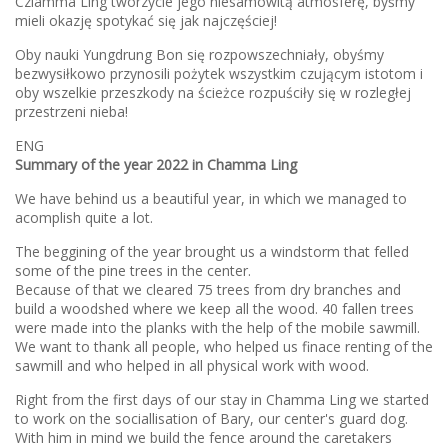
Cziamma Ling tworzycie jego niesamowitą atmosferę, byśmy
mieli okazję spotykać się jak najczęściej!
Oby nauki Yungdrung Bon się rozpowszechniały, obyśmy
bezwysiłkowo przynosili pożytek wszystkim czującym istotom i
oby wszelkie przeszkody na ścieżce rozpuściły się w rozległej
przestrzeni nieba!
ENG
Summary of the year 2022 in Chamma Ling
We have behind us a beautiful year, in which we managed to
acomplish quite a lot.
The beggining of the year brought us a windstorm that felled
some of the pine trees in the center.
Because of that we cleared 75 trees from dry branches and
build a woodshed where we keep all the wood. 40 fallen trees
were made into the planks with the help of the mobile sawmill.
We want to thank all people, who helped us finace renting of the
sawmill and who helped in all physical work with wood.
Right from the first days of our stay in Chamma Ling we started
to work on the sociallisation of Bary, our center's guard dog.
With him in mind we build the fence around the caretakers