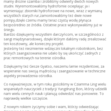
mamy drożne szamba i zrobiliśmy odwierty dwóch nowych
studni. Wyremontowaliśmy hydrofornie ocieplając ja i
wymieniając zbiorniki hydroforowe na nowe, wraz z wymianą
wszystkich starych rur,zamontowaliśmy też dwie nowe
pompy,dzięki czemu mamy teraz czystą wodę płynąca
bezpośrednio ze źródła. Ostatnie prace wykonywaliśmy już w
śniegu.
Bardzo dziękujemy wszystkim darczyńcom, w szczególności z
sangi międzynarodowej, dzięki którym daliśmy radę zrealizować
ten kosztowny, ale konieczny projekt.
Jesteśmy też niezmiernie wdzięczni lokalnym robotnikom, bez
których zaangażowania nie udało by się ukończyć żadnych z
prac remontowych na terenie ośrodka.
Dziękujemy też Gesze Gyatso, naszemu lamie rezydentowi, za
wspieranie nas swoją mądrością i zaangażowanie w techniczne
aspekty prowadzenia ośrodka.
Co najważniejsze, w tym roku gościliśmy w Cziamma Ling wielu
wspaniałych nauczycieli z tradycji Yungdrung Bon, którzy udzielili
nam wielu cennych nauk i planują odwiedzić nas ponownie. To
naprawdę wielkie szczęście.
Z nowym rokiem życzymy sobie i wam, którzy odwiedzając