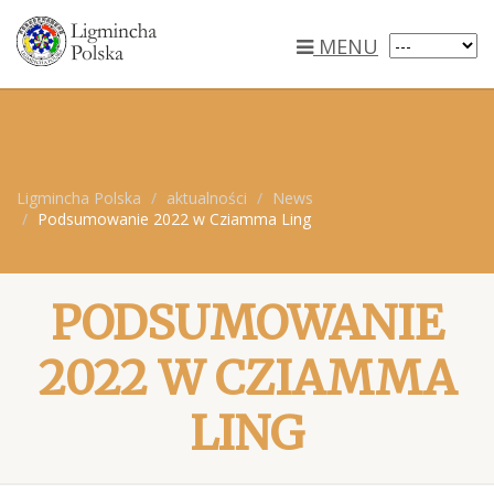
MENU
Ligmincha Polska
aktualności
News
Podsumowanie 2022 w Cziamma Ling
PODSUMOWANIE
2022 W CZIAMMA
LING