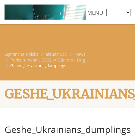
MENU
Ligmincha Polska
aktualności
News
Podsumowanie 2022 w Cziamma Ling
Geshe_Ukrainians_dumplings
GESHE_UKRAINIAN
Geshe_Ukrainians_dumplings