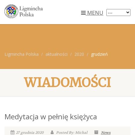
MENU
Ligmincha Polska
aktualności
2020
grudzień
WIADOMOŚCI
Medytacja w pełnię księżyca
27 grudnia 2020
Posted By: Michal
News