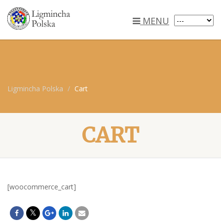
MENU
Ligmincha Polska
Cart
CART
[woocommerce_cart]