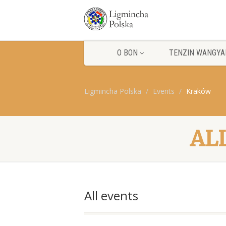
O BON
TENZIN WANGYA
Ligmincha Polska
Events
Kraków
AL
All events