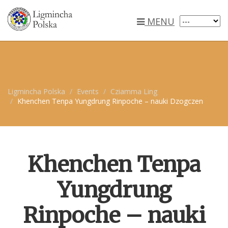
MENU
Ligmincha Polska
Events
Cziamma Ling
Khenchen Tenpa Yungdrung Rinpoche – nauki Dzogczen
Khenchen Tenpa
Yungdrung
Rinpoche – nauki