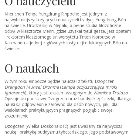
O nauczycielu
Khenchen Tenpa Yungdrung Rinpoche jest jednym z
najwybitniejszych żyjących nauczycieli tradycji Yungdrung Bön
na świecie. Urodził się w Nepalu, a pełne studia filozoficzne
odbył w klasztorze Menri, gdzie uzyskał tytuł gesze. Jest opatem
i rektorem klasztornego uniwersytetu Triten Norbutse w
Katmandu – jednej z głównych instytucji edukacyjnych Bön na
świecie.
O naukach
W tym roku Rinpocze będzie nauczał z tekstu Dzogczen
Drangdon Munsel Dronma
(
Lampa oczyszczająca mroki
ignorancji
), który jest tekstem wstępnym do
Namkha Truldzo
.
Opisuje on podstawy Dzogczen oraz buddyjskiej ścieżki, dlatego
nauki są odpowiednie zarówno dla osób nowych, jak i dla
wieloletnich praktykujących pragnących pogłębić swoje
zrozumienie.
Dzogczen (Wielka Doskonałość) jest uważany za najwyższą
naukę i praktykę buddyzmu tybetańskiego. Jego podstawowym