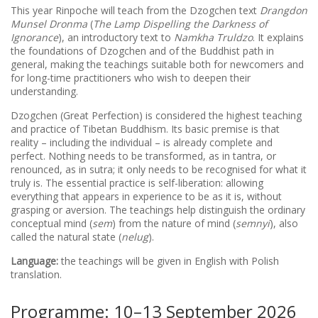
This year Rinpoche will teach from the Dzogchen text
Drangdon
Munsel Dronma
(
The Lamp Dispelling the Darkness of
Ignorance
), an introductory text to
Namkha Truldzo
. It explains
the foundations of Dzogchen and of the Buddhist path in
general, making the teachings suitable both for newcomers and
for long-time practitioners who wish to deepen their
understanding.
Dzogchen (Great Perfection) is considered the highest teaching
and practice of Tibetan Buddhism. Its basic premise is that
reality – including the individual – is already complete and
perfect. Nothing needs to be transformed, as in tantra, or
renounced, as in sutra; it only needs to be recognised for what it
truly is. The essential practice is self-liberation: allowing
everything that appears in experience to be as it is, without
grasping or aversion. The teachings help distinguish the ordinary
conceptual mind (
sem
) from the nature of mind (
semnyi
), also
called the natural state (
nelug
).
Language:
the teachings will be given in English with Polish
translation.
Programme: 10–13 September 2026