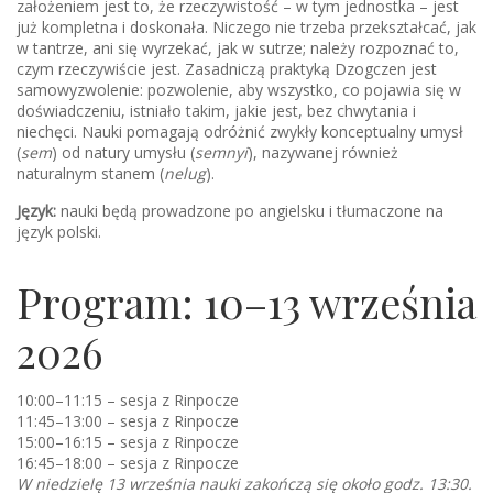
założeniem jest to, że rzeczywistość – w tym jednostka – jest
już kompletna i doskonała. Niczego nie trzeba przekształcać, jak
w tantrze, ani się wyrzekać, jak w sutrze; należy rozpoznać to,
czym rzeczywiście jest. Zasadniczą praktyką Dzogczen jest
samowyzwolenie: pozwolenie, aby wszystko, co pojawia się w
doświadczeniu, istniało takim, jakie jest, bez chwytania i
niechęci. Nauki pomagają odróżnić zwykły konceptualny umysł
(
sem
) od natury umysłu (
semnyi
), nazywanej również
naturalnym stanem (
nelug
).
Język:
nauki będą prowadzone po angielsku i tłumaczone na
język polski.
Program: 10–13 września
2026
10:00–11:15 – sesja z Rinpocze
11:45–13:00 – sesja z Rinpocze
15:00–16:15 – sesja z Rinpocze
16:45–18:00 – sesja z Rinpocze
W niedzielę 13 września nauki zakończą się około godz. 13:30.