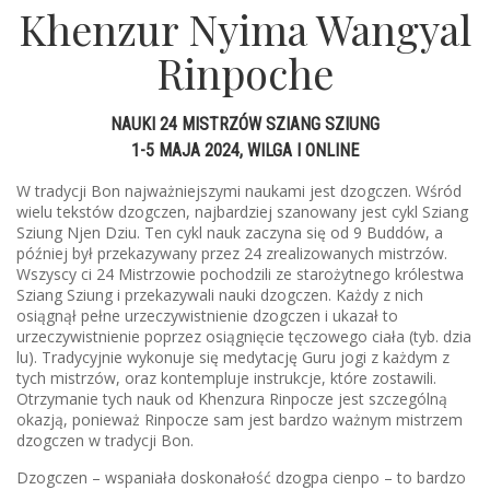
Khenzur Nyima Wangyal
Rinpoche
NAUKI 24 MISTRZÓW SZIANG SZIUNG
1-5 MAJA 2024, WILGA I ONLINE
W tradycji Bon najważniejszymi naukami jest dzogczen. Wśród
wielu tekstów dzogczen, najbardziej szanowany jest cykl Sziang
Sziung Njen Dziu. Ten cykl nauk zaczyna się od 9 Buddów, a
później był przekazywany przez 24 zrealizowanych mistrzów.
Wszyscy ci 24 Mistrzowie pochodzili ze starożytnego królestwa
Sziang Sziung i przekazywali nauki dzogczen. Każdy z nich
osiągnął pełne urzeczywistnienie dzogczen i ukazał to
urzeczywistnienie poprzez osiągnięcie tęczowego ciała (tyb. dzia
lu). Tradycyjnie wykonuje się medytację Guru jogi z każdym z
tych mistrzów, oraz kontempluje instrukcje, które zostawili.
Otrzymanie tych nauk od Khenzura Rinpocze jest szczególną
okazją, ponieważ Rinpocze sam jest bardzo ważnym mistrzem
dzogczen w tradycji Bon.
Dzogczen – wspaniała doskonałość dzogpa cienpo – to bardzo