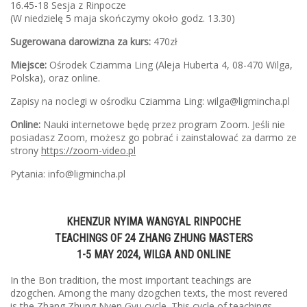
16.45-18 Sesja z Rinpocze
(W niedzielę 5 maja skończymy około godz. 13.30)
Sugerowana darowizna za kurs:
470zł
Miejsce:
Ośrodek Cziamma Ling (Aleja Huberta 4, 08-470 Wilga,
Polska), oraz online.
Zapisy na noclegi w ośrodku Cziamma Ling: wilga@ligmincha.pl
Online:
Nauki internetowe będę przez program Zoom. Jeśli nie
posiadasz Zoom, możesz go pobrać i zainstalować za darmo ze
strony
https://zoom-video.pl
Pytania: info@ligmincha.pl
KHENZUR NYIMA WANGYAL RINPOCHE
TEACHINGS OF 24 ZHANG ZHUNG MASTERS
1-5 MAY 2024, WILGA AND ONLINE
In the Bon tradition, the most important teachings are
dzogchen. Among the many dzogchen texts, the most revered
is the Zhang Zhung Nyen Gyu cycle. This cycle of teachings