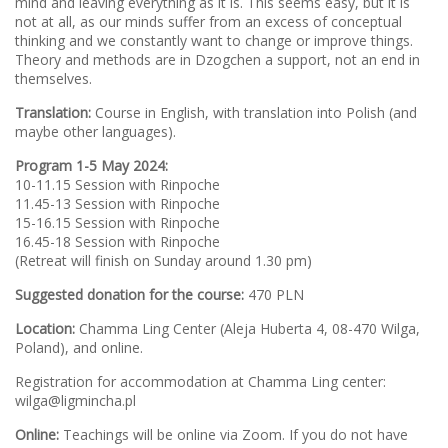
mind and leaving everything as it is. This seems easy, but it is
not at all, as our minds suffer from an excess of conceptual
thinking and we constantly want to change or improve things.
Theory and methods are in Dzogchen a support, not an end in
themselves.
Translation:
Course in English, with translation into Polish (and
maybe other languages).
Program 1-5 May 2024:
10-11.15 Session with Rinpoche
11.45-13 Session with Rinpoche
15-16.15 Session with Rinpoche
16.45-18 Session with Rinpoche
(Retreat will finish on Sunday around 1.30 pm)
Suggested donation for the course:
470 PLN
Location:
Chamma Ling Center (Aleja Huberta 4, 08-470 Wilga,
Poland), and online.
Registration for accommodation at Chamma Ling center:
wilga@ligmincha.pl
Online:
Teachings will be online via Zoom. If you do not have