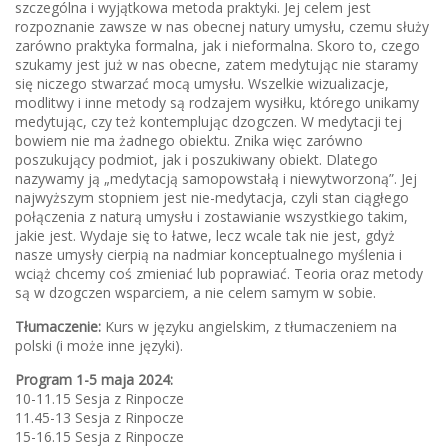
szczególna i wyjątkowa metoda praktyki. Jej celem jest
rozpoznanie zawsze w nas obecnej natury umysłu, czemu służy
zarówno praktyka formalna, jak i nieformalna. Skoro to, czego
szukamy jest już w nas obecne, zatem medytując nie staramy
się niczego stwarzać mocą umysłu. Wszelkie wizualizacje,
modlitwy i inne metody są rodzajem wysiłku, którego unikamy
medytując, czy też kontemplując dzogczen. W medytacji tej
bowiem nie ma żadnego obiektu. Znika więc zarówno
poszukujący podmiot, jak i poszukiwany obiekt. Dlatego
nazywamy ją „medytacją samopowstałą i niewytworzoną”. Jej
najwyższym stopniem jest nie-medytacja, czyli stan ciągłego
połączenia z naturą umysłu i zostawianie wszystkiego takim,
jakie jest. Wydaje się to łatwe, lecz wcale tak nie jest, gdyż
nasze umysły cierpią na nadmiar konceptualnego myślenia i
wciąż chcemy coś zmieniać lub poprawiać. Teoria oraz metody
są w dzogczen wsparciem, a nie celem samym w sobie.
Tłumaczenie:
Kurs w języku angielskim, z tłumaczeniem na
polski (i może inne języki).
Program 1-5 maja 2024:
10-11.15 Sesja z Rinpocze
11.45-13 Sesja z Rinpocze
15-16.15 Sesja z Rinpocze