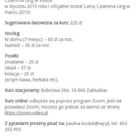
Cziamma Ling w Wildze
w styczniu 2015 roku i oficjalnie został Lamą Cziamma Ling w
marcu 2015r.
Sugerowana darowizna za kurs:
220 zł
Nocleg:
W domu (7 miejsc) – 60 zł za noc.
Namiot – 30 zł za noc
Posiłki:
śniadanie – 20 zł
obiad – 37 zł
kolacja – 20 zł
(w tym kawa, herbata etc).
Kurs stacjonarny:
Bobrowa 29A, 16-060 Zabłudów.
Kurs online:
odbędzie się poprzez program Zoom. Jeśli nie
posiadasz Zoom, możesz go pobrać za darmo ze strony
https://zoom-video.pl
Z pytaniami prosimy pisać na:
paulina-kozluk@wp.pl, tel.: 603
252 993