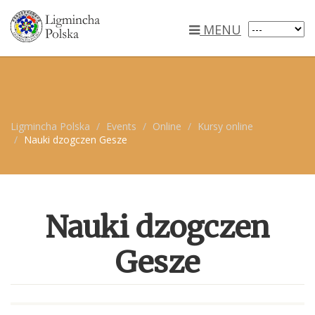
MENU
Ligmincha Polska
Events
Online
Kursy online
Nauki dzogczen Gesze
Nauki dzogczen
Gesze