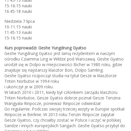
11.45-13 nauki
15-16.15 nauki
16.45-18 nauki
Niedziela 7 lipca
10-11.15 nauki
11.45-13 nauki
15-16.15 nauki
Kurs poprowadzi: Geshe Yungdrung Gyatso
Geshe Yungdrung Gyatso jest lamą rezydentem w naszym
ośrodku Cziamma Ling w Wildze pod Warszawą. Geshe Gyatso
urodził się w Dolpo w miejscowości Bicher w 1980 roku, gdzie
znajduje się najstarszy klasztor Bon, Dolpo Samling.
Geshe Gyatso rozpoczął studia na tytuł Gesze w klasztorze
Triten Norbutse w 1994 roku
i ukończył je w 2009 roku.
W latach 2010 i 2011, kiedy był członkiem zarządu klasztoru
Triten Norbutse, Gesze Gyatso dobrze poznał Gesze Tenzina
Wangyala Rinpocze, ponieważ Rinpocze odwiedzał
Go regularnie. Podczas swojej trzeciej wizyty w Europie spotkał
Rinpocze w Berlinie. W 2013 roku Tenzin Rinpocze zapytał
Gesze Gyatso, czy chciałby zostać w Polsce i uczyć w polskiej
Sandze i innych europejskich Sangach. Geshe Gyatso przybył do