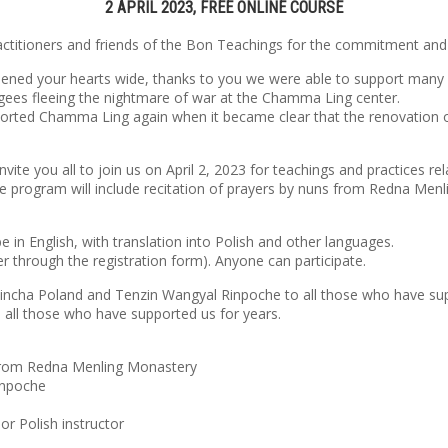
2 APRIL 2023, FREE ONLINE COURSE
practitioners and friends of the Bon Teachings for the commitment a
pened your hearts wide, thanks to you we were able to support many 
gees fleeing the nightmare of war at the Chamma Ling center.
orted Chamma Ling again when it became clear that the renovation o
vite you all to join us on April 2, 2023 for teachings and practices rela
e program will include recitation of prayers by nuns from Redna Menl
e in English, with translation into Polish and other languages.
ter through the registration form). Anyone can participate.
igmincha Poland and Tenzin Wangyal Rinpoche to all those who have
s all those who have supported us for years.
 from Redna Menling Monastery
inpoche
or Polish instructor