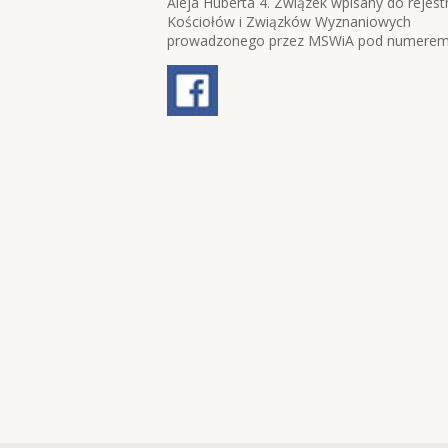
Aleja Huberta 4. Związek wpisany do rejest
Kościołów i Związków Wyznaniowych
prowadzonego przez MSWiA pod numerem