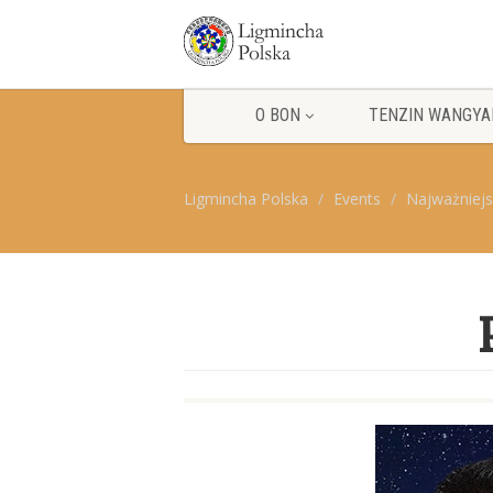
O BON
TENZIN WANGYA
Ligmincha Polska
Events
Najważniej