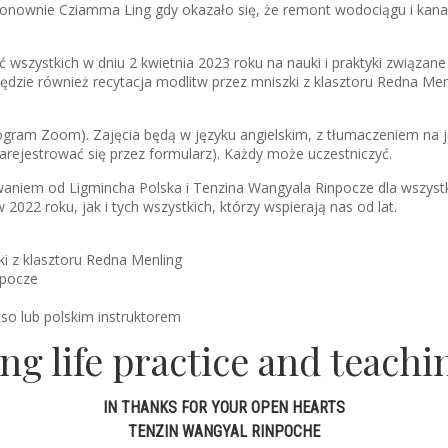
nownie Cziamma Ling gdy okazało się, że remont wodociągu i kanali
szystkich w dniu 2 kwietnia 2023 roku na nauki i praktyki związane
dzie również recytacja modlitw przez mniszki z klasztoru Redna Menl
ogram Zoom). Zajęcia będą w języku angielskim, z tłumaczeniem na jęz
arejestrować się przez formularz). Każdy może uczestniczyć.
niem od Ligmincha Polska i Tenzina Wangyala Rinpocze dla wszystkic
22 roku, jak i tych wszystkich, którzy wspierają nas od lat.
ki z klasztoru Redna Menling
npocze
tso lub polskim instruktorem
ng life practice and teachi
IN THANKS FOR YOUR OPEN HEARTS
TENZIN WANGYAL RINPOCHE