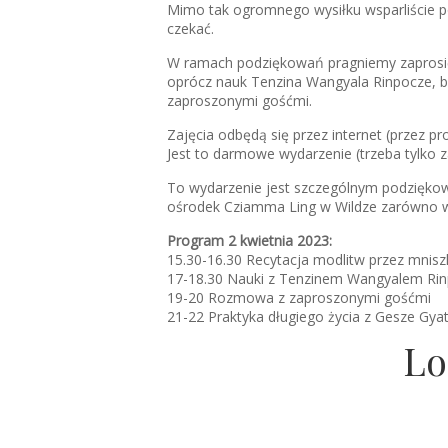
Mimo tak ogromnego wysiłku wsparliście po
czekać.
W ramach podziękowań pragniemy zaprosić w
oprócz nauk Tenzina Wangyala Rinpocze, bę
zaproszonymi gośćmi.
Zajęcia odbędą się przez internet (przez pr
Jest to darmowe wydarzenie (trzeba tylko z
To wydarzenie jest szczególnym podziękowa
ośrodek Cziamma Ling w Wildze zarówno w 20
Program 2 kwietnia 2023:
15.30-16.30 Recytacja modlitw przez mnisz
17-18.30 Nauki z Tenzinem Wangyalem Ri
19-20 Rozmowa z zaproszonymi gośćmi
21-22 Praktyka długiego życia z Gesze Gya
Lo