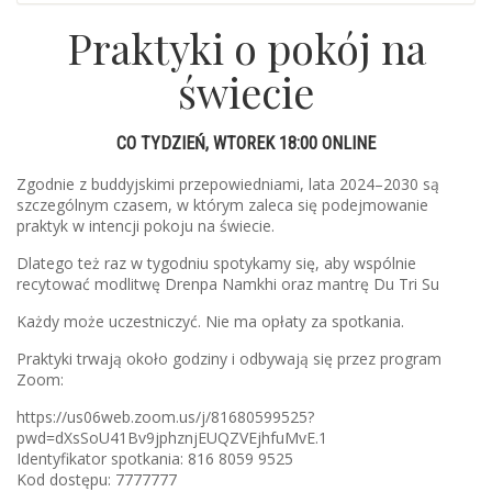
Praktyki o pokój na
świecie
CO TYDZIEŃ, WTOREK 18:00 ONLINE
Zgodnie z buddyjskimi przepowiedniami, lata 2024–2030 są
szczególnym czasem, w którym zaleca się podejmowanie
praktyk w intencji pokoju na świecie.
Dlatego też raz w tygodniu spotykamy się, aby wspólnie
recytować modlitwę Drenpa Namkhi oraz mantrę Du Tri Su
Każdy może uczestniczyć. Nie ma opłaty za spotkania.
Praktyki trwają około godziny i odbywają się przez program
Zoom:
https://us06web.zoom.us/j/81680599525?
pwd=dXsSoU41Bv9jphznjEUQZVEjhfuMvE.1
Identyfikator spotkania: 816 8059 9525
Kod dostępu: 7777777