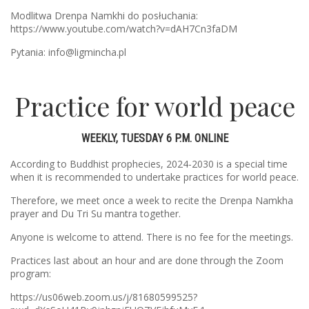
Modlitwa Drenpa Namkhi do posłuchania:
https://www.youtube.com/watch?v=dAH7Cn3faDM
Pytania: info@ligmincha.pl
Practice for world peace
WEEKLY, TUESDAY 6 P.M. ONLINE
According to Buddhist prophecies, 2024-2030 is a special time
when it is recommended to undertake practices for world peace.
Therefore, we meet once a week to recite the Drenpa Namkha
prayer and Du Tri Su mantra together.
Anyone is welcome to attend. There is no fee for the meetings.
Practices last about an hour and are done through the Zoom
program:
https://us06web.zoom.us/j/81680599525?