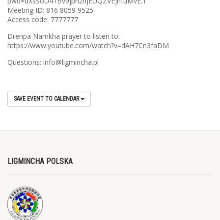
pwd=dXsSoU41Bv9jphznjEUQZVEjhfuMvE.1
Meeting ID: 816 8059 9525
Access code: 7777777
Drenpa Namkha prayer to listen to:
https://www.youtube.com/watch?v=dAH7Cn3faDM
Questions: info@ligmincha.pl
SAVE EVENT TO CALENDAR
LIGMINCHA POLSKA