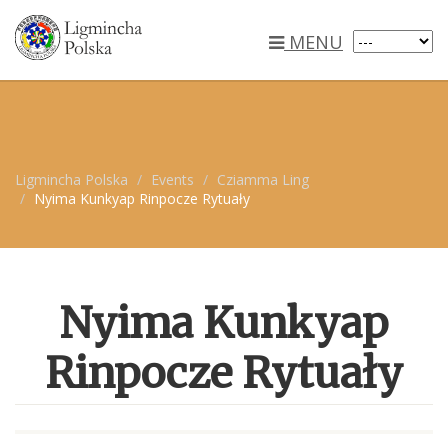
MENU
Ligmincha Polska
Events
Cziamma Ling
Nyima Kunkyap Rinpocze Rytuały
Nyima Kunkyap
Rinpocze Rytuały