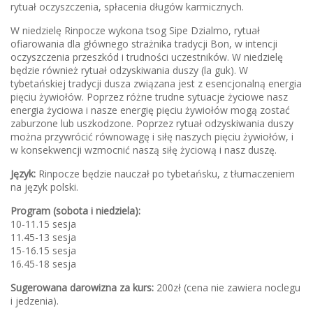
rytuał oczyszczenia, spłacenia długów karmicznych.
W niedzielę Rinpocze wykona tsog Sipe Dzialmo, rytuał
ofiarowania dla głównego strażnika tradycji Bon, w intencji
oczyszczenia przeszkód i trudności uczestników. W niedzielę
będzie również rytuał odzyskiwania duszy (la guk). W
tybetańskiej tradycji dusza związana jest z esencjonalną energia
pięciu żywiołów. Poprzez różne trudne sytuacje życiowe nasz
energia życiowa i nasze energię pięciu żywiołów mogą zostać
zaburzone lub uszkodzone. Poprzez rytuał odzyskiwania duszy
można przywrócić równowagę i siłę naszych pięciu żywiołów, i
w konsekwencji wzmocnić naszą siłę życiową i nasz duszę.
Język:
Rinpocze będzie nauczał po tybetańsku, z tłumaczeniem
na język polski.
Program (sobota i niedziela):
10-11.15 sesja
11.45-13 sesja
15-16.15 sesja
16.45-18 sesja
Sugerowana darowizna za kurs:
200zł (cena nie zawiera noclegu
i jedzenia).