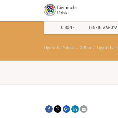
O BON
TENZIN WANGYA
Ligmincha Polska
O Bon
Ligmincha