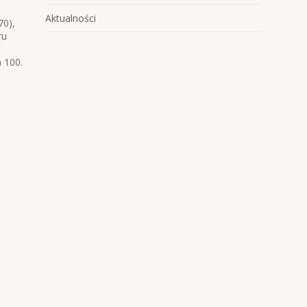
Aktualności
70),
ru
 100.