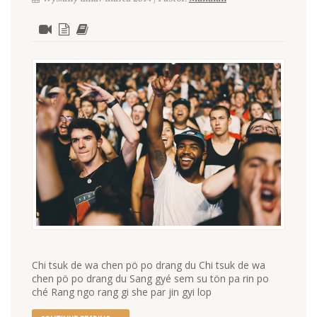
Chi tsuk de wa chen pö po drang du Chi tsuk de wa
chen pö po drang du Sang gyé sem su tön pa rin po
ché Rang ngo rang gi she par jin gyi lop