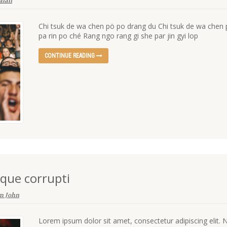
lali
Chi tsuk de wa chen pö po drang du Chi tsuk de wa chen
pa rin po ché Rang ngo rang gi she par jin gyi lop
CONTINUE READING
tque corrupti
m John
Lorem ipsum dolor sit amet, consectetur adipiscing elit. 