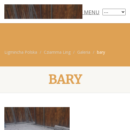
MENU
Ligmincha Polska
Cziamma Ling
Galeria
bary
BARY