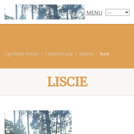
MENU
Ligmincha Polska
Cziamma Ling
Galeria
liscie
LISCIE