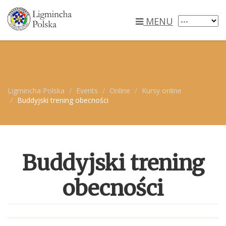
MENU
Ligmincha Polska
Events
Online
Kursy online
Buddyjski trening obecności
Buddyjski trening
obecności