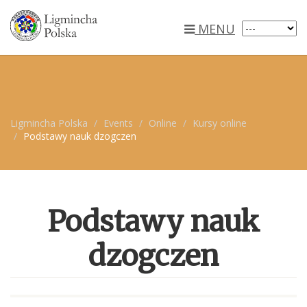
MENU
Ligmincha Polska
Events
Online
Kursy online
Podstawy nauk dzogczen
Podstawy nauk
dzogczen