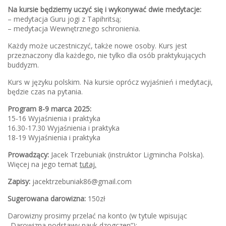
Na kursie będziemy uczyć się i wykonywać dwie medytacje:
– medytacja Guru jogi z Tapihritsą;
– medytacja Wewnętrznego schronienia.
Każdy może uczestniczyć, także nowe osoby. Kurs jest
przeznaczony dla każdego, nie tylko dla osób praktykujących
buddyzm.
Kurs w języku polskim. Na kursie oprócz wyjaśnień i medytacji,
będzie czas na pytania.
Program 8-9 marca 2025:
15-16 Wyjaśnienia i praktyka
16.30-17.30 Wyjaśnienia i praktyka
18-19 Wyjaśnienia i praktyka
Prowadzący:
Jacek Trzebuniak (instruktor Ligmincha Polska).
Więcej na jego temat
tutaj.
Zapisy:
jacektrzebuniak86@gmail.com
Sugerowana darowizna:
150zł
Darowizny prosimy przelać na konto (w tytule wpisując
„Darowizna podstawy nauk dzogczen”):