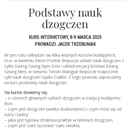
Podstawy nauk
dzogczen
KURS INTERNETOWY, 8-9 MARCA 2025
PROWADZI: JACEK TRZEBUNIAK
W tym roku odbędzie się kilka ważnych kursów buddyjskich,
m.in. w kwietniu Menri Ponlob Rinpocze udzieli nauk dzogczen z
cyklu Sziang Sziung Njen Dziu i udzieli inicjacji bóstwa Sziang
Sziung Meri, w sierpniu Tenzin Wangyal Rinpocze rozpocznie
cykl nauk dzogczen Gjalła Czaktri. Z tego powodu zapraszamy
na kurs podstawy nauk dzogczen.
Na kursie dowiemy się:
– o czterech głównych cyklach dzogczen w tradycji buddyzmu
Bon;
– czym jest dzogczen (wielka doskonałość) i czym różni się od
sutry i tantry;
– jaka jest typowa struktura praktyk w tekstach dzogczen;
– czym jest ciało tęczowe/ ciało światła;