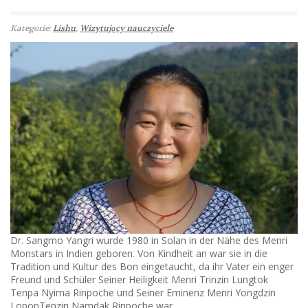
Kategorie:
Lishu
,
Wizytujący nauczyciele
Dr. Sangmo Yangri wurde 1980 in Solan in der Nähe des Menri
Monstars in Indien geboren. Von Kindheit an war sie in die
Tradition und Kultur des Bon eingetaucht, da ihr Vater ein enger
Freund und Schüler Seiner Heiligkeit Menri Trinzin Lungtok
Tenpa Nyima Rinpoche und Seiner Eminenz Menri Yongdzin
LoponTenzin Namdak Rinpoche war.