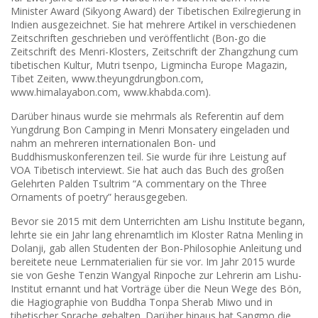
Minister Award (Sikyong Award) der Tibetischen Exilregierung in
Indien ausgezeichnet. Sie hat mehrere Artikel in verschiedenen
Zeitschriften geschrieben und veröffentlicht (Bon-go die
Zeitschrift des Menri-Klosters, Zeitschrift der Zhangzhung cum
tibetischen Kultur, Mutri tsenpo, Ligmincha Europe Magazin,
Tibet Zeiten, www.theyungdrungbon.com,
www.himalayabon.com, www.khabda.com).
Darüber hinaus wurde sie mehrmals als Referentin auf dem
Yungdrung Bon Camping in Menri Monsatery eingeladen und
nahm an mehreren internationalen Bon- und
Buddhismuskonferenzen teil. Sie wurde für ihre Leistung auf
VOA Tibetisch interviewt. Sie hat auch das Buch des großen
Gelehrten Palden Tsultrim “A commentary on the Three
Ornaments of poetry” herausgegeben.
Bevor sie 2015 mit dem Unterrichten am Lishu Institute begann,
lehrte sie ein Jahr lang ehrenamtlich im Kloster Ratna Menling in
Dolanji, gab allen Studenten der Bon-Philosophie Anleitung und
bereitete neue Lernmaterialien für sie vor. Im Jahr 2015 wurde
sie von Geshe Tenzin Wangyal Rinpoche zur Lehrerin am Lishu-
Institut ernannt und hat Vorträge über die Neun Wege des Bön,
die Hagiographie von Buddha Tonpa Sherab Miwo und in
tibetischer Sprache gehalten. Darüber hinaus hat Sangmo die