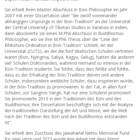
Sie erhielt ihren Master-Abschluss in Bön-Philosophie im Jahr
2007 mit einer Dissertation über “die zwölf voneinander
abhängigen Ursprünge in der Bön-Tradition” an der Universität
der Central University of Tibetan Studies in Varanasi in Indien,
dann absolvierte sie einen M.Phil-Abschluss in Buddhismus-
Philosophie, wo sie ihre M.Phil-Thesis über die “Linie der
Bhikshuni-Ordination in Bön-Tradition” schrieb. An der
Universität (CUTS), an der die fünf tibetischen Schulen vertreten
waren (Bon, Nyingma, Sakya, Kagyu, Gelug), hatten die anderen
vier Schulen Doktoranden, während niemand so intensiv in der
Bon-Tradition studierte. Sie fühlte, dass dies fehlte und fühlte,
dass es der Erhaltung der Bön-Tradition dienen und andere
Schüler, insbesondere weibliche Schüler, dazu inspirieren würde,
in der Bön-Tradition zu promovieren. In der Tat, in allen fünf
Schulen, vor Sangmo Yangri, hat nur eine Schülerin promoviert.
Sie promovierte 2013 in den Traditionen des Bön und des
Buddhismus; ihre Dissertation beschäftigte sich mit der Analyse
der traditionellen Darstellung der Art und Weise, wie die Welt
nach der Tradition des Bön und des Buddhismus entstanden
ist”.
Sie erhielt den Zuschuss des Jawaharlal Nehru Memorial Fund
für zwei Jahre und 2013 wurde ihre Arbeit mit dem Prime