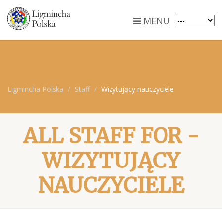
MENU
Ligmincha Polska
Staff
Wizytujący nauczyciele
ALL STAFF FOR -
WIZYTUJĄCY
NAUCZYCIELE