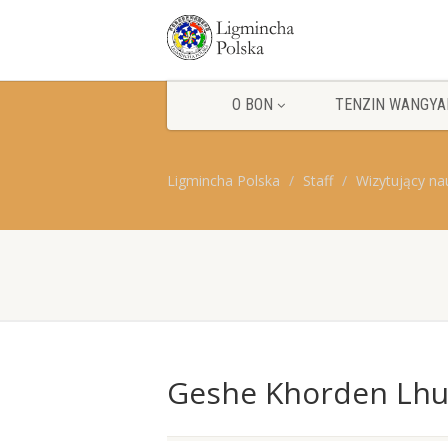
O BON
TENZIN WANGYA
Ligmincha Polska
Staff
Wizytujący na
Geshe Khorden Lhu