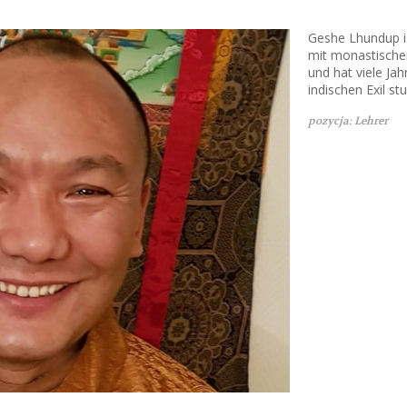
Geshe Lhundup i
mit monastischem
und hat viele Ja
indischen Exil st
pozycja: Lehrer