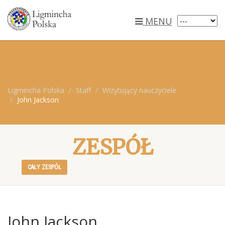
MENU
Ligmincha Polska
Staff
Wizytujący nauczyciele
John Jackson
ZESPÓŁ
CAŁY ZESPÓŁ
John Jackson