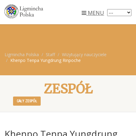
MENU
Ligmincha Polska
Staff
Wizytujący nauczyciele
Khenpo Tenpa Yungdrung Rinpoche
ZESPÓŁ
CAŁY ZESPÓŁ
Khenpo Tenpa Yungdrung