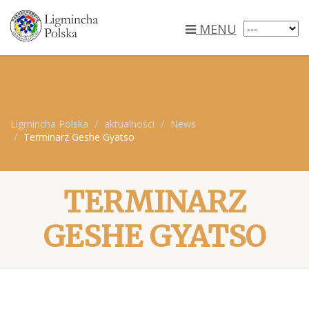
MENU
Ligmincha Polska
aktualności
News
Terminarz Geshe Gyatso
TERMINARZ
GESHE GYATSO