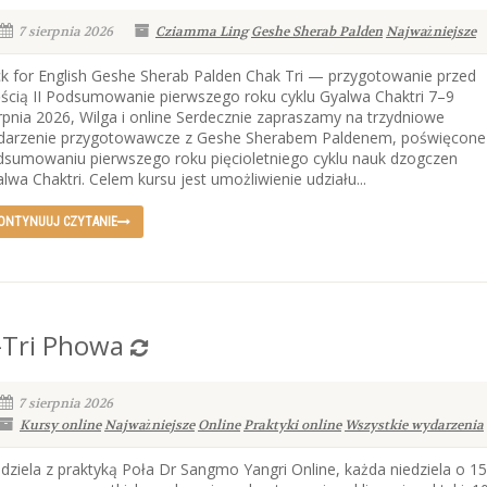
7 sierpnia 2026
Cziamma Ling
Geshe Sherab Palden
Najważniejsze
ck for English Geshe Sherab Palden Chak Tri — przygotowanie przed
ścią II Podsumowanie pierwszego roku cyklu Gyalwa Chaktri 7–9
rpnia 2026, Wilga i online Serdecznie zapraszamy na trzydniowe
darzenie przygotowawcze z Geshe Sherabem Paldenem, poświęcone
dsumowaniu pierwszego roku pięcioletniego cyklu nauk dzogczen
lwa Chaktri. Celem kursu jest umożliwienie udziału...
ONTYNUUJ CZYTANIE
-Tri Phowa
7 sierpnia 2026
Kursy online
Najważniejsze
Online
Praktyki online
Wszystkie wydarzenia
dziela z praktyką Poła Dr Sangmo Yangri Online, każda niedziela o 15