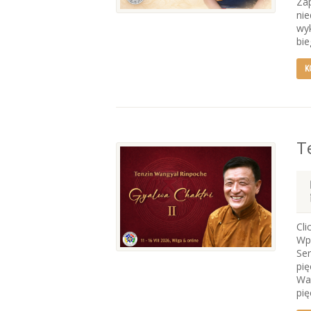
Zap
nie
wyk
bie
K
T
Cli
Wpr
Se
pię
Wan
pię