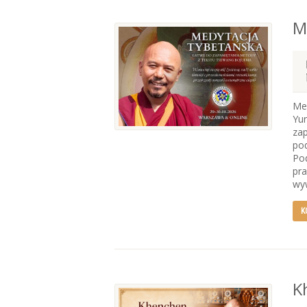
M
Me
Yun
zap
po
Po
pr
wyw
K
K