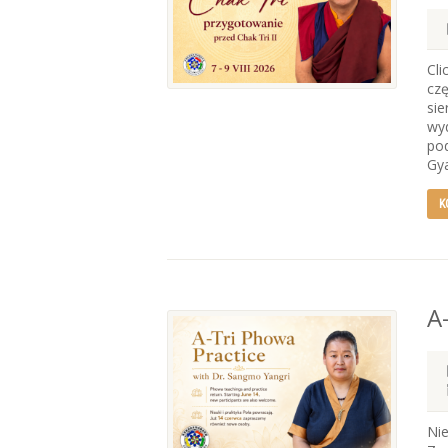
Cli
czę
sie
wy
po
Gya
K
A
Nie