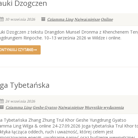
auki Dzogczen
10 września 2026
Cziamma Ling
Najważniejsze
Online
uki Dzogczen z tekstu Drangdon Munsel Dronma z Khenchenem Te
gdrungiem Rinpoche. 10–13 września 2026 w Wildze i online.
ONTYNUUJ CZYTANIE
oga Tybetańska
24 września 2026
Cziamma Ling
Geshe Gyatso
Najważniejsze
Wszystkie wydarzenia
ga Tybetańska Zhang Zhung Trul Khor Geshe Yungdrung Gyatso
mma Ling Wilga & online 24-27.09.2026 Joga tybetańska Trul Khor t
ktyka łącząca oddech, ruch i uważność, której celem jest
monizowanie energii, uwalnianie napięć oraz budzenie wewnętrznej