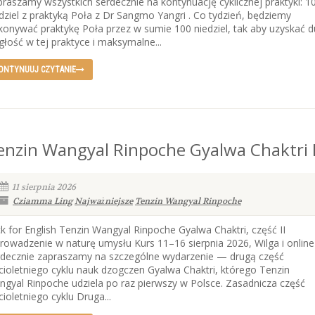
raszamy wszystkich serdecznie na kontynuację cyklicznej praktyki: 1
dziel z praktyką Poła z Dr Sangmo Yangri . Co tydzień, będziemy
onywać praktykę Poła przez w sumie 100 niedziel, tak aby uzyskać 
głość w tej praktyce i maksymalne...
ONTYNUUJ CZYTANIE
enzin Wangyal Rinpoche Gyalwa Chaktri I
11 sierpnia 2026
Cziamma Ling
Najważniejsze
Tenzin Wangyal Rinpoche
ck for English Tenzin Wangyal Rinpoche Gyalwa Chaktri, część II
owadzenie w naturę umysłu Kurs 11–16 sierpnia 2026, Wilga i online
rdecznie zapraszamy na szczególne wydarzenie — drugą część
cioletniego cyklu nauk dzogczen Gyalwa Chaktri, którego Tenzin
gyal Rinpoche udziela po raz pierwszy w Polsce. Zasadnicza część
cioletniego cyklu Druga...