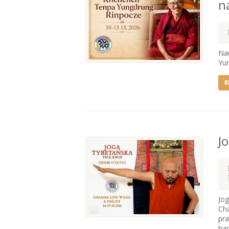
n
Na
Yun
K
J
Jo
Cha
pra
har