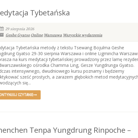
edytacja Tybetańska
29 sierpnia 2026
Geshe Gyatso
Online
Warszawa
Wszystkie wydarzenia
dytacja Tybetańska metody z tekstu Tsewang Bojulma Geshe
gdrung Gyatso 29-30 sierpnia Warszawa i online Ligmincha Warszaw
rasza na kurs medytacji tybetańskiej prowadzony przez lamę rezyde
dwarszawskiego ośrodka Chamma Ling, Gesze Yungdrunga Gyatso.
dczas intensywnego, dwudniowego kursu poznamy i będziemy
aktykować sześć prostych, a zarazem głębokich metod medytacyjnyc
odzących się...
ONTYNUUJ CZYTANIE
henchen Tenpa Yungdrung Rinpoche –