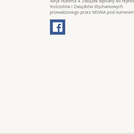
Aleja Huberta 4. Związek wpisany do rejest
Kościołów i Związków Wyznaniowych
prowadzonego przez MSWiA pod numerem