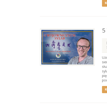
K
5
Uzd
sie
słu
syl
pię
poc
K