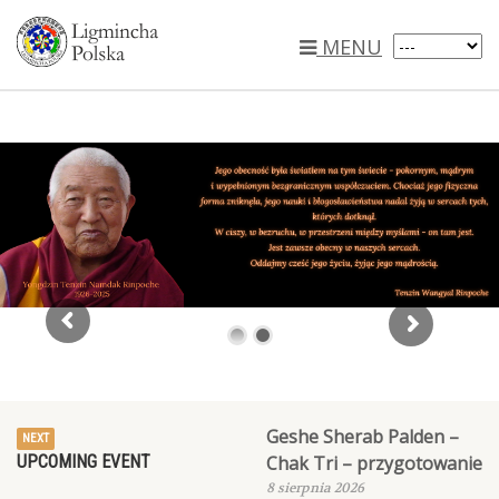
MENU
TWR
YTNR
Paranirwana
2026
ChakTri
Geshe Sherab Palden –
NEXT
UPCOMING EVENT
Chak Tri – przygotowanie
8 sierpnia 2026