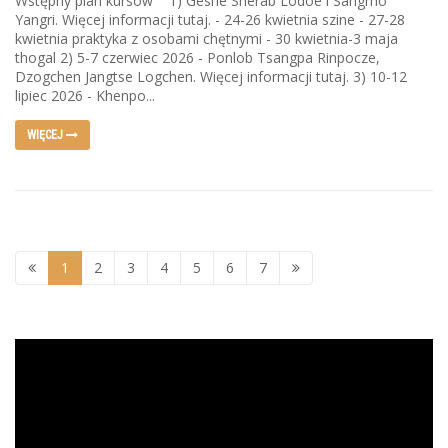
Wstępny plan kursów 1) Geshe Sherab Lodoe i Sangmo
Yangri. Więcej informacji tutaj. - 24-26 kwietnia szine - 27-28
kwietnia praktyka z osobami chętnymi - 30 kwietnia-3 maja
thogal 2) 5-7 czerwiec 2026 - Ponlob Tsangpa Rinpocze,
Dzogchen Jangtse Logchen. Więcej informacji tutaj. 3) 10-12
lipiec 2026 - Khenpo...
WIĘCEJ
1
2
3
4
5
6
7