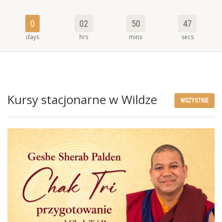
0
02
50
45
days
hrs
mins
secs
Kursy stacjonarne w Wildze
WSZYSTKIE