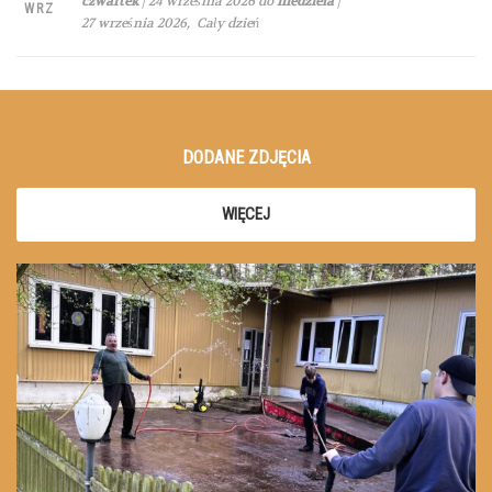
czwartek
| 24 września 2026 do
niedziela
|
WRZ
27 września 2026, Cały dzień
DODANE ZDJĘCIA
WIĘCEJ