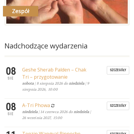
Zespół
read more
Nadchodzące wydarzenia
08
Geshe Sherab Palden – Chak
SZCZEGÓŁY
Tri – przygotowanie
SIE
sobota
| 8 sierpnia 2026 do
niedziela
| 9
sierpnia 2026, 10:00
08
A-Tri Phowa
SZCZEGÓŁY
niedziela
| 14 czerwca 2026 do
niedziela
|
SIE
26 września 2027, 15:00
Tenzin Wangyal Rinpoche