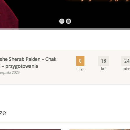
TWR 2026
YTNR
ChakTri
Paranirwana
she Sherab Palden – Chak
0
18
24
i – przygotowanie
days
hrs
min
ierpnia 2026
ze