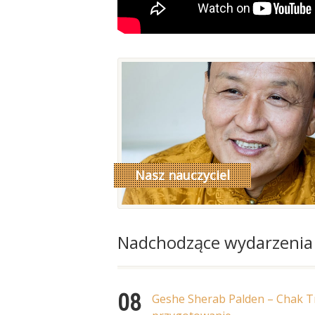
Nasz nauczyciel
read more
Nadchodzące wydarzenia
08
Geshe Sherab Palden – Chak Tr