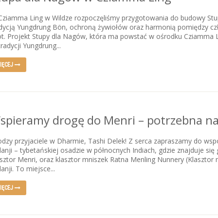
Cziamma Ling w Wildze rozpoczęliśmy przygotowania do budowy St
dycją Yungdrung Bön, ochroną żywiołów oraz harmonią pomiędzy czł
ot. Projekt Stupy dla Nagów, która ma powstać w ośrodku Cziamma 
radycji Yungdrung...
IĘCEJ
spieramy drogę do Menri – potrzebna n
dzy przyjaciele w Dharmie, Tashi Delek! Z serca zapraszamy do wspó
anji – tybetańskiej osadzie w północnych Indiach, gdzie znajduje się
sztor Menri, oraz klasztor mniszek Ratna Menling Nunnery (Klasztor 
anji. To miejsce...
IĘCEJ