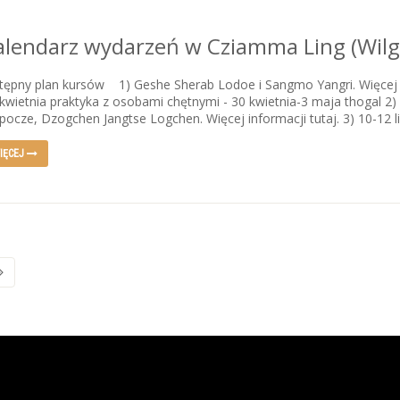
alendarz wydarzeń w Cziamma Ling (Wilg
ępny plan kursów 1) Geshe Sherab Lodoe i Sangmo Yangri. Więcej info
kwietnia praktyka z osobami chętnymi - 30 kwietnia-3 maja thogal 2
pocze, Dzogchen Jangtse Logchen. Więcej informacji tutaj. 3) 10-12 li
IĘCEJ