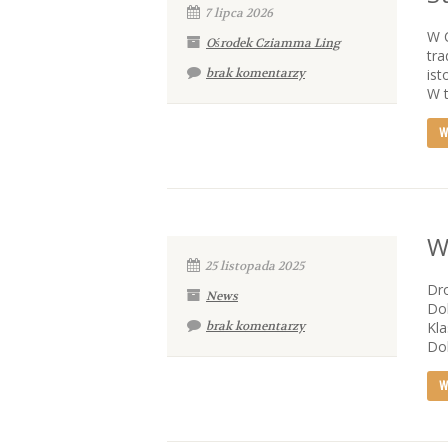
7 lipca 2026
W 
Ośrodek Cziamma Ling
tra
brak komentarzy
ist
W t
W
W
25 listopada 2025
Dro
News
Dol
brak komentarzy
Kla
Dol
W