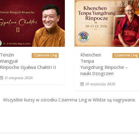
Tenzin
Khenchen
Cziamma Ling
Cziamma Ling
Wangyal
Tenpa
Rinpoche Gyalwa Chaktri II
Yungdrung Rinpoche –
nauki Dzogczen
11 sierpnia 2026
10 września 2026
Wszystkie kursy w ośrodku Cziamma Ling w Wildze są nagrywane.