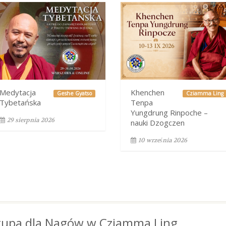
Medytacja
Khenchen
Geshe Gyatso
Cziamma Ling
Tybetańska
Tenpa
Yungdrung Rinpoche –
29 sierpnia 2026
nauki Dzogczen
10 września 2026
tupa dla Nagów w Cziamma Ling