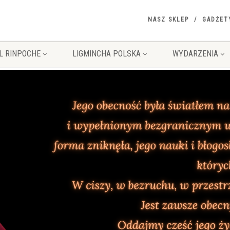
NASZ SKLEP
GADŻET
L RINPOCHE
LIGMINCHA POLSKA
WYDARZENIA