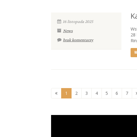
K
16 listopada 2025
Wst
News
28 
brak komentarzy
Rin
W
1
2
3
4
5
6
7