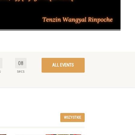
07
ALL EVENTS
s
secs
WSZYSTKIE