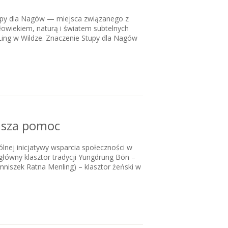
upy dla Nagów — miejsca związanego z
owiekiem, naturą i światem subtelnych
Ling w Wildze. Znaczenie Stupy dla Nagów
asza pomoc
lnej inicjatywy wsparcia społeczności w
 główny klasztor tradycji Yungdrung Bön –
mniszek Ratna Menling) – klasztor żeński w